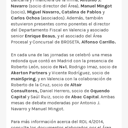
Navarro
(socio director del Área),
Manuel Mingot
(socio),
Miguel Navarro, Catalina de Pablos
y
Carlos Ochoa
(asociados). Además, también
estuvieron presentes como ponentes el director
del Departamento Fiscal en Valencia y asociado
senior
Enrique Beaus
, y el asociado del Área
Procesal y Concursal de BROSETA,
Alfonso Carrillo.
En cada una de las jornadas se celebró una mesa
redonda que contó en Madrid con la presencia de
Roberto León, socio de
N+1
, Rodrigo Imaz, socio de
Akerton Partners
y Vicente Rodríguez, socio de
mainSpring
, y en Valencia con la colaboración de
Roberto de la Cruz, socio de
Altair
Consultores,
Daniel Herrero, socio de
Oquendo
Capital
y Saúl Ruiz, socio de
Abac Capital
. Ambas
mesas de debate moderadas por Antonio J.
Navarro y Manuel Mingot.
Para más información acerca del RDL 4/2014,
consulte los documentos elaborados por el Área