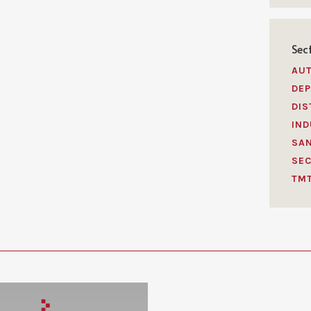
Sec
AU
DEP
DIS
IND
SAN
SEC
TM