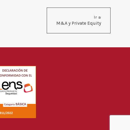
Más información
Ir a
M&A y Private Equity
Julia Lluch Martín
Asociada
Email: jlluch@broseta.com
Valencia
Más información
José Pedro Cantero Montes
Asociado
Email:
jcantero@broseta.com
Valencia