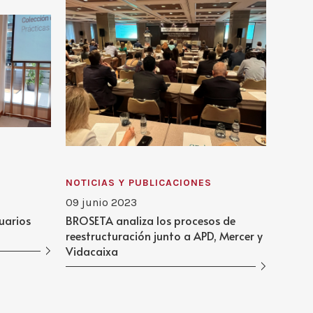
Más información
Arturo Caballer Martínez
Asociado Senior
Email:
acaballer@broseta.com
Valencia
Más información
NOTICIAS Y PUBLICACIONES
09 junio 2023
Diana Faustino Ferreira
uarios
BROSETA analiza los procesos de
reestructuración junto a APD, Mercer y
Asociada Senior
Vidacaixa
Email:
dferreira@broseta.com
Lisboa