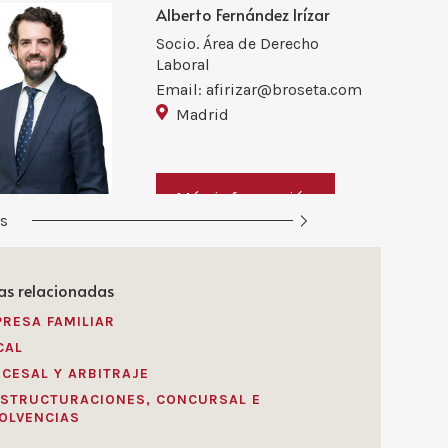
Alberto Fernández Irízar
Socio. Área de Derecho
Laboral
Email: afirizar@broseta.com
Madrid
Más información
os
Jorge Silva Marques
Of Counsel
as relacionadas
Email:
RESA FAMILIAR
jsmarques@broseta.com
CAL
Lisboa
CESAL Y ARBITRAJE
STRUCTURACIONES, CONCURSAL E
OLVENCIAS
Más información