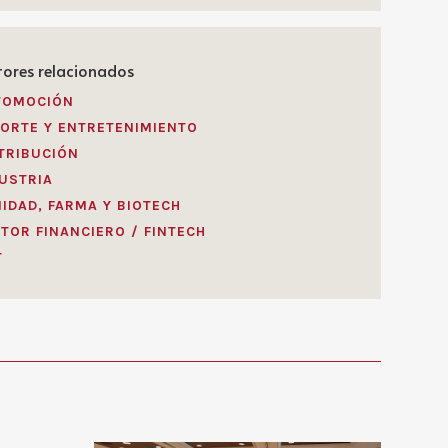
Andrea Serra Pla
tores relacionados
Asociada Senior
Email:
TOMOCIÓN
andrea.serra@broseta.com
ORTE Y ENTRETENIMIENTO
Valencia
TRIBUCIÓN
USTRIA
IDAD, FARMA Y BIOTECH
Más información
TOR FINANCIERO / FINTECH
T
António Oliveira e Silva
Asociado Senior
Email:
aoliveiraesilva@broseta.com
Lisboa