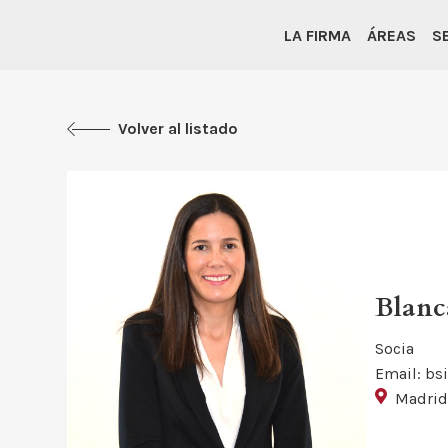
LA FIRMA
ÁREAS
S
Volver al listado
Blanc
Socia
Email: bs
Madri