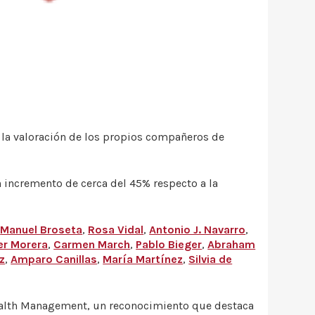
 la valoración de los propios compañeros de
 incremento de cerca del 45% respecto a la
n
Manuel Broseta
,
Rosa Vidal
,
Antonio J. Navarro
,
er Morera
,
Carmen March
,
Pablo Bieger
,
Abraham
z
,
Amparo Canillas
,
María Martínez
,
Silvia de
ealth Management, un reconocimiento que destaca