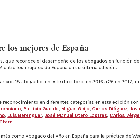
 los mejores de España
yers, que reconoce el desempeño de los abogados en función de
 entre los mejores de España en su última edición.
 con 18 abogados en este directorio en 2016 a 26 en 2017, un
e reconocimiento en diferentes categorías en esta edición so
erenciano
,
Patricia Gualde
,
Miguel Geijo
,
Carlos Diéguez
,
Javi
ho
,
Luis Berenguer
,
José Manuel Otero Lastres
,
Carlos Vérge
Otero
.
emás como Abogado del Año en España para la práctica de W