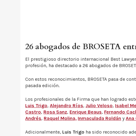
26 abogados de BROSETA entre
El prestigioso directorio internacional Best Law
profesión, ha destacado a 26 abogados de BROSETA
Con estos reconocimientos, BROSETA pasa de contar
pasada edición.
Los profesionales de la Firma que han logrado est
Luis Trigo
,
Alejandro Ríos
,
Julio Veloso
,
Isabel M
Castro
,
Rosa Sanz
,
Enrique Beaus
,
Fernando Cac
Andrés
,
Raquel Molina,
Inmaculada Roldán
y
Ana 
Adicionalmente,
Luis Trigo
ha sido reconocido ad