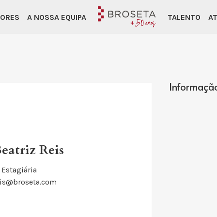
TORES
A NOSSA EQUIPA
TALENTO
AT
Informaçã
eatriz Reis
Estagiária
eis@broseta.com